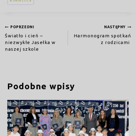
#
Świetlica
wpisu:
Nawigacja
POPRZEDNI
NASTĘPNY
Światło i cień –
Harmonogram spotkań
wpisu
niezwykłe Jasełka w
z rodzicami
naszej szkole
Podobne wpisy